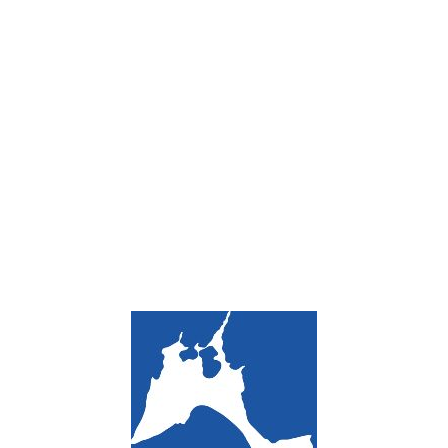
Loa
din
g...