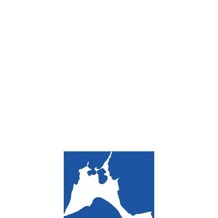
Loa
din
g...