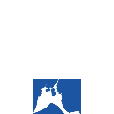
Loa
din
g...