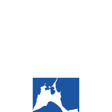
Loa
din
g...