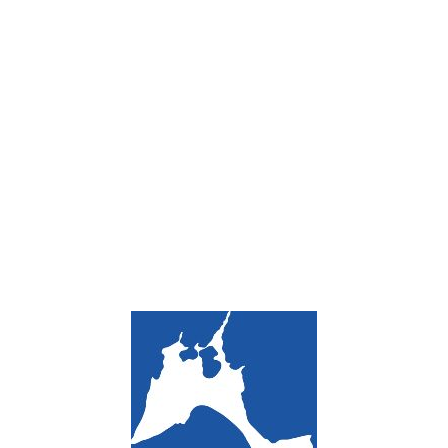
Loa
din
g...